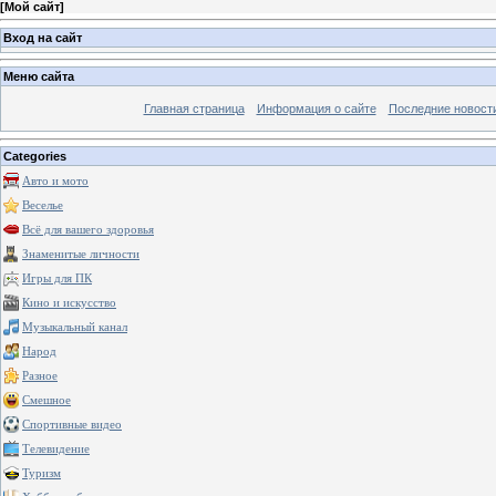
[
Мой сайт
]
Вход на сайт
Меню сайта
Главная страница
Информация о сайте
Последние новост
Categories
Авто и мото
Веселье
Всё для вашего здоровья
Знаменитые личности
Игры для ПК
Кино и искусство
Музыкальный канал
Народ
Разное
Смешное
Спортивные видео
Телевидение
Туризм