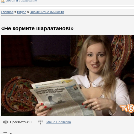
Хобби и образование
Главная
»
Видео
»
Знаменитые личности
«Не кормите шарлатанов!»
Просмотры
: 0
Маша Полякова