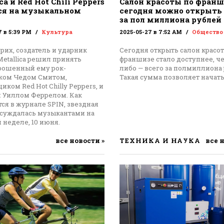
ca и Red Hot Chili Peppers
Салон красоты по франш
ся на музыкальном
сегодня можно открыть 
за пол миллиона рублей
7 в 5:39 PM
Культура
2025-05-27 в 7:52 AM
Общество
рих, создатель и ударник
Сегодня открыть салон красо
etallica решил принять
франшизе стало доступнее, че
брошенный ему рок-
либо — всего за полмиллиона 
ком Чедом Смитом,
Такая сумма позволяет начат
иком Red Hot Chilly Peppers, и
м Уиллом Феррелом. Как
ся в журнале SPIN, звездная
бсуждалась музыкантами на
 неделе, 10 июня.
все новости »
ТЕХНИКА И НАУКА
все 