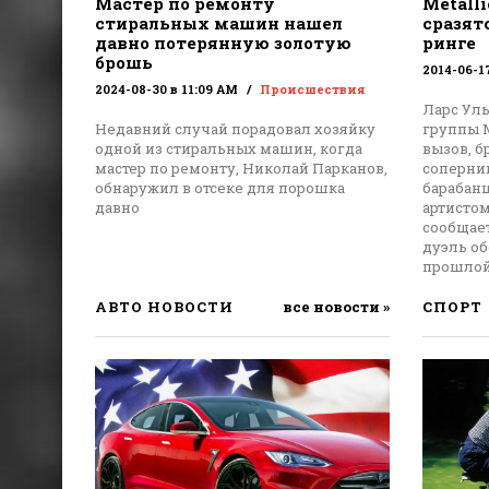
Мастер по ремонту
Metalli
стиральных машин нашел
сразят
давно потерянную золотую
ринге
брошь
2014-06-1
2024-08-30 в 11:09 AM
Происшествия
Ларс Уль
Недавний случай порадовал хозяйку
группы M
одной из стиральных машин, когда
вызов, 
мастер по ремонту, Николай Парканов,
соперни
обнаружил в отсеке для порошка
барабанщ
давно
артисто
сообщает
дуэль о
прошлой
АВТО НОВОСТИ
все новости »
СПОРТ