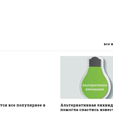
все 
тся все популярнее в
Альтернативная ликви
помогла спастись извес