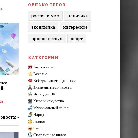
ОБЛАКО ТЕГОВ
ка
россия и мир
политика
эконимика
интересное
происшествия
спорт
КАТЕГОРИИ
Авто и мото
Веселье
Всё для вашего здоровья
лка
ой
Знаменитые личности
Игры для ПК
Кино и искусство
ка
Музыкальный канал
Народ
новости »
Разное
Смешное
Спортивные видео