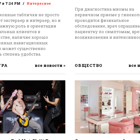
7 в 7:24 PM
Интересное
При диагностика миомы на
ионные таблички не просто
первичном приеме у гинекол
 экстерьер и интерьер, но и
проводится физикальное
важную роль в ориентации
обследование, врач опрашива
альных клиентов в
пациентку по симптомам, вр
нстве, наличие хорошо
возникновения и интенсивнос
енных навигационных
к может существенно
 степень удобства.
УРА
все новости »
ОБЩЕСТВО
все 