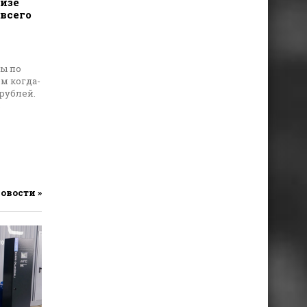
изе
всего
ты по
м когда-
рублей.
ь
новости »