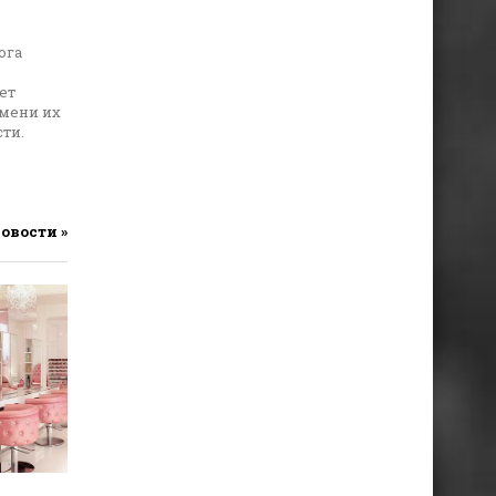
ога
ет
емени их
ти.
новости »