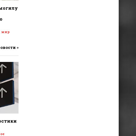
 могилу
о
и мир
новости »
остики
ое