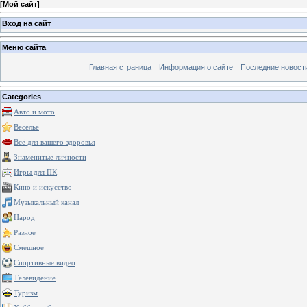
[
Мой сайт
]
Вход на сайт
Меню сайта
Главная страница
Информация о сайте
Последние новост
Categories
Авто и мото
Веселье
Всё для вашего здоровья
Знаменитые личности
Игры для ПК
Кино и искусство
Музыкальный канал
Народ
Разное
Смешное
Спортивные видео
Телевидение
Туризм