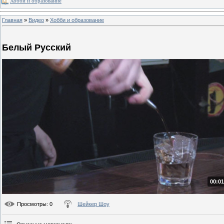
Хобби и образование
Главная
»
Видео
»
Хобби и образование
Белый Русский
00:01
Просмотры
: 0
Шейкер Шоу