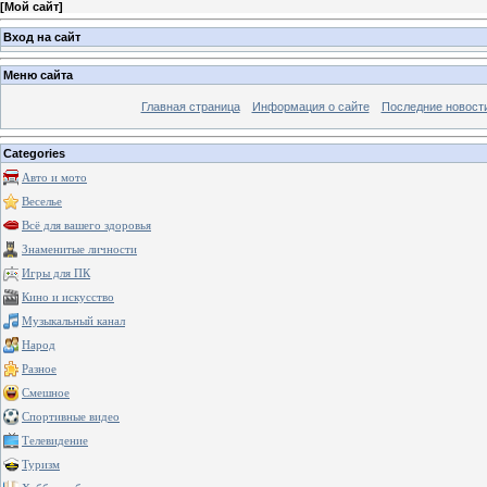
[
Мой сайт
]
Вход на сайт
Меню сайта
Главная страница
Информация о сайте
Последние новост
Categories
Авто и мото
Веселье
Всё для вашего здоровья
Знаменитые личности
Игры для ПК
Кино и искусство
Музыкальный канал
Народ
Разное
Смешное
Спортивные видео
Телевидение
Туризм