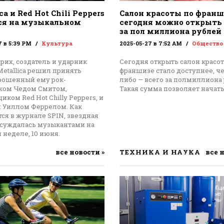
ca и Red Hot Chili Peppers
Салон красоты по франш
ся на музыкальном
сегодня можно открыть 
за пол миллиона рублей
7 в 5:39 PM
Культура
2025-05-27 в 7:52 AM
Общество
рих, создатель и ударник
Сегодня открыть салон красо
etallica решил принять
франшизе стало доступнее, че
брошенный ему рок-
либо — всего за полмиллиона 
ком Чедом Смитом,
Такая сумма позволяет начат
иком Red Hot Chilly Peppers, и
м Уиллом Феррелом. Как
ся в журнале SPIN, звездная
бсуждалась музыкантами на
 неделе, 10 июня.
все новости »
ТЕХНИКА И НАУКА
все 