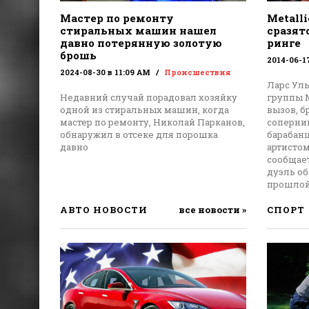
Мастер по ремонту
Metalli
стиральных машин нашел
сразят
давно потерянную золотую
ринге
брошь
2014-06-1
2024-08-30 в 11:09 AM
Происшествия
Ларс Уль
Недавний случай порадовал хозяйку
группы M
одной из стиральных машин, когда
вызов, 
мастер по ремонту, Николай Парканов,
соперни
обнаружил в отсеке для порошка
барабанщ
давно
артисто
сообщает
дуэль о
прошлой
АВТО НОВОСТИ
все новости »
СПОРТ