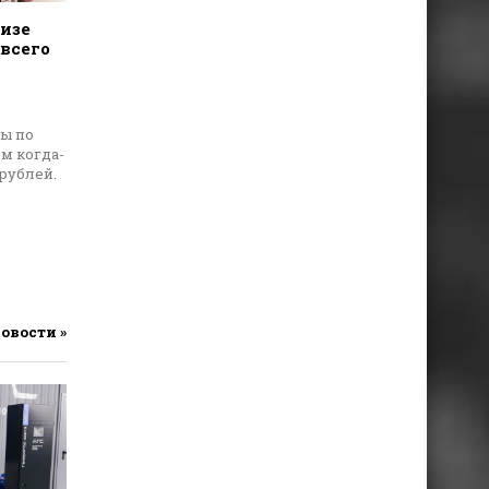
изе
всего
ты по
м когда-
рублей.
ь
новости »