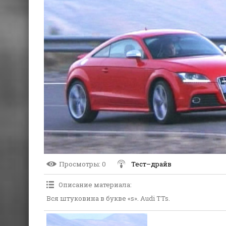
Просмотры
: 0
Тест–драйв
Описание материала
:
Вся штуковина в букве «s». Audi TTs.