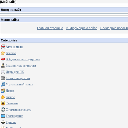
[
Мой сайт
]
Вход на сайт
Меню сайта
Главная страница
Информация о сайте
Последние новост
Categories
Авто и мото
Веселье
Всё для вашего здоровья
Знаменитые личности
Игры для ПК
Кино и искусство
Музыкальный канал
Народ
Разное
Смешное
Спортивные видео
Телевидение
Туризм