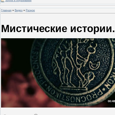
Хобби и образование
Главная
»
Видео
»
Разное
Мистические истории.
00:48