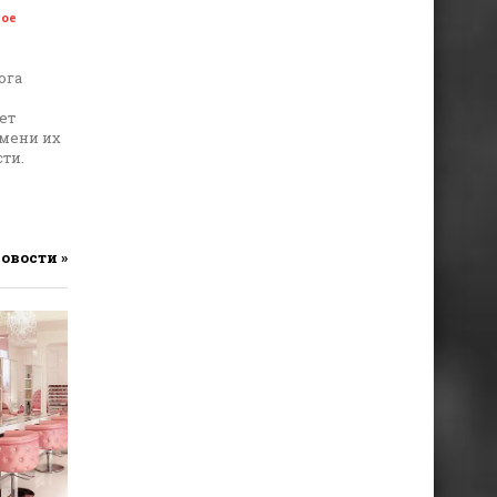
ое
ога
ет
емени их
ти.
новости »