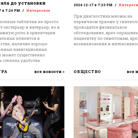
ала до установки
2024-12-17 в 7:23 PM
Интересн
7 в 7:24 PM
Интересное
При диагностика миомы на
ионные таблички не просто
первичном приеме у гинекол
 экстерьер и интерьер, но и
проводится физикальное
важную роль в ориентации
обследование, врач опрашива
альных клиентов в
пациентку по симптомам, вр
нстве, наличие хорошо
возникновения и интенсивнос
енных навигационных
к может существенно
 степень удобства.
УРА
все новости »
ОБЩЕСТВО
все 