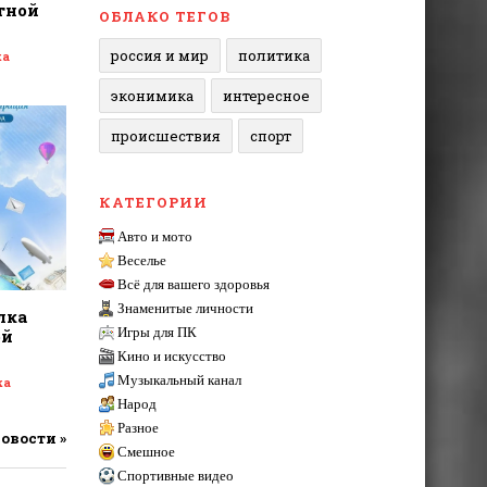
тной
ОБЛАКО ТЕГОВ
россия и мир
политика
ка
эконимика
интересное
происшествия
спорт
КАТЕГОРИИ
Авто и мото
Веселье
Всё для вашего здоровья
Знаменитые личности
лка
Игры для ПК
ой
Кино и искусство
Музыкальный канал
ка
Народ
Разное
новости »
Смешное
Спортивные видео