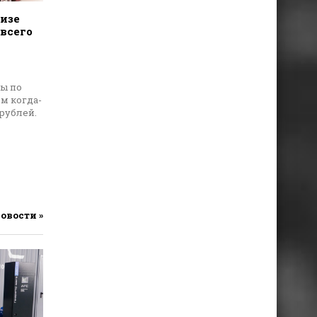
изе
всего
ты по
м когда-
рублей.
ь
новости »