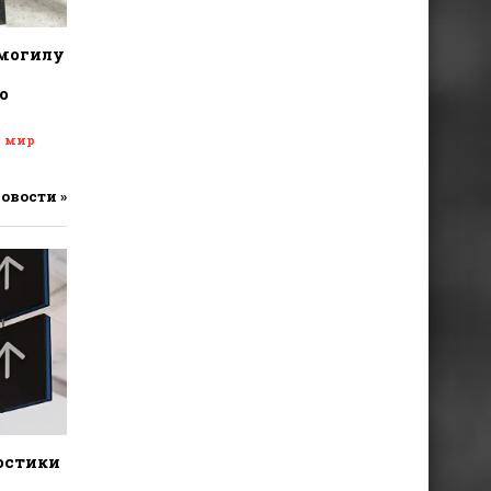
 могилу
о
и мир
новости »
остики