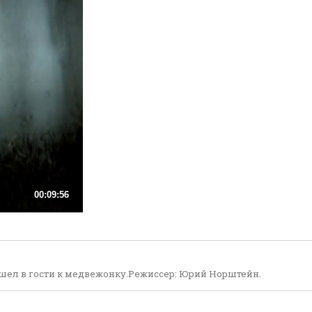
00:09:56
 шел в гости к медвежонку.Режиссер: Юрий Норштейн.