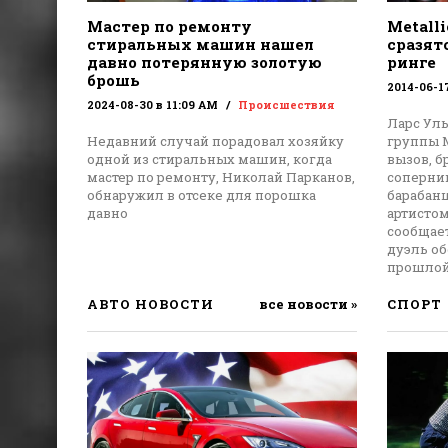
Мастер по ремонту
Metalli
стиральных машин нашел
сразят
давно потерянную золотую
ринге
брошь
2014-06-1
2024-08-30 в 11:09 AM
Происшествия
Ларс Уль
Недавний случай порадовал хозяйку
группы M
одной из стиральных машин, когда
вызов, 
мастер по ремонту, Николай Парканов,
соперни
обнаружил в отсеке для порошка
барабанщ
давно
артисто
сообщает
дуэль о
прошлой
АВТО НОВОСТИ
все новости »
СПОРТ