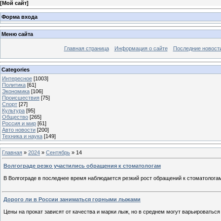
[
Мой сайт
]
Форма входа
Меню сайта
Главная страница
Информация о сайте
Последние новост
Categories
Интересное
[1003]
Политика
[61]
Экономика
[106]
Происшествия
[75]
Спорт
[27]
Культура
[95]
Общество
[265]
Россия и мир
[61]
Авто новости
[200]
Техника и наука
[149]
Главная
»
2024
»
Сентябрь
»
14
Волгограде резко участились обращения к стоматологам
В Волгограде в последнее время наблюдается резкий рост обращений к стоматолога
Дорого ли в России заниматься горными лыжами
Цены на прокат зависят от качества и марки лыж, но в среднем могут варьироваться 