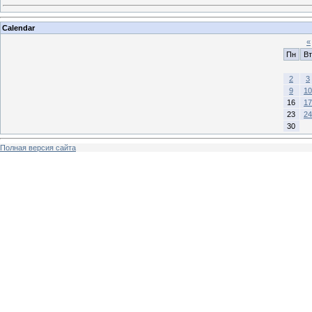
Calendar
«
Пн
Вт
2
3
9
10
16
17
23
24
30
Полная версия сайта