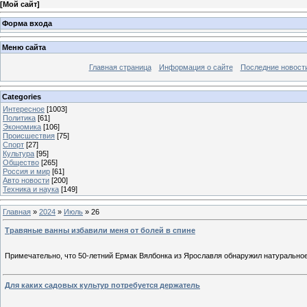
[
Мой сайт
]
Форма входа
Меню сайта
Главная страница
Информация о сайте
Последние новост
Categories
Интересное
[1003]
Политика
[61]
Экономика
[106]
Происшествия
[75]
Спорт
[27]
Культура
[95]
Общество
[265]
Россия и мир
[61]
Авто новости
[200]
Техника и наука
[149]
Главная
»
2024
»
Июль
»
26
Травяные ванны избавили меня от болей в спине
Примечательно, что 50-летний Ермак Вялбонка из Ярославля обнаружил натуральное
Для каких садовых культур потребуется держатель