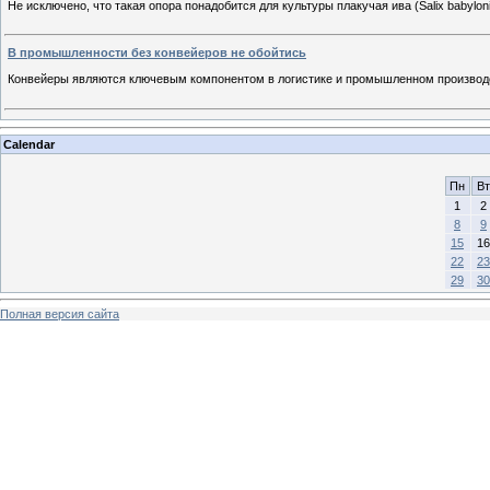
Не исключено, что такая опора понадобится для культуры плакучая ива (Salix babyl
В промышленности без конвейеров не обойтись
Конвейеры являются ключевым компонентом в логистике и промышленном производс
Calendar
Пн
Вт
1
2
8
9
15
16
22
23
29
30
Полная версия сайта