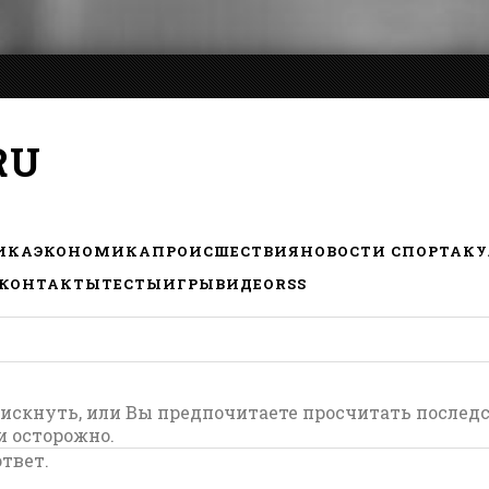
RU
ИКА
ЭКОНОМИКА
ПРОИСШЕСТВИЯ
НОВОСТИ СПОРТА
КУ
КОНТАКТЫ
ТЕСТЫ
ИГРЫ
ВИДЕО
RSS
 рискнуть, или Вы предпочитаете просчитать послед
и осторожно.
твет.