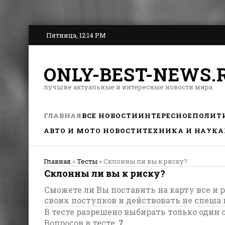
Пятница, 12:14 PM
ONLY-BEST-NEWS.
лучшие актуальные и интересные новости мира
ГЛАВНАЯ
ВСЕ НОВОСТИ
ИНТЕРЕСНОЕ
ПОЛИТ
АВТО И МОТО НОВОСТИ
ТЕХНИКА И НАУКА
Главная
»
Тесты
» Склонны ли вы к риску?
Склонны ли вы к риску?
Сможете ли Вы поставить на карту все и
своих поступков и действовать не спеша 
В тесте разрешено выбирать только один о
Вопросов в тесте:
7
.