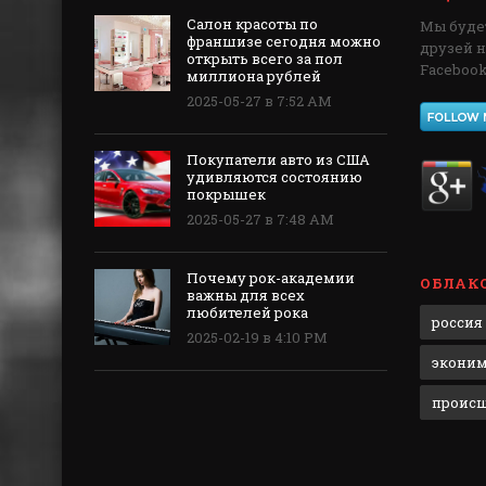
Салон красоты по
Мы будет
франшизе сегодня можно
друзей 
открыть всего за пол
Facebook,
миллиона рублей
2025-05-27 в 7:52 AM
Покупатели авто из США
удивляются состоянию
покрышек
2025-05-27 в 7:48 AM
Почему рок-академии
ОБЛАКО
важны для всех
любителей рока
россия
2025-02-19 в 4:10 PM
экони
проис