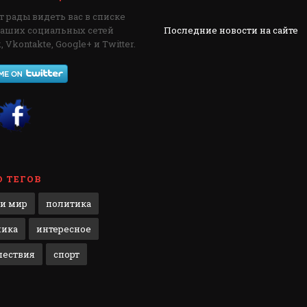
 рады видеть вас в списке
наших социальных сетей
Последние новости на сайте
 Vkontakte, Google+ и Twitter.
 ТЕГОВ
 и мир
политика
мика
интересное
шествия
спорт