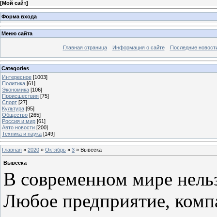
[
Мой сайт
]
Форма входа
Меню сайта
Главная страница
Информация о сайте
Последние новост
Categories
Интересное
[1003]
Политика
[61]
Экономика
[106]
Происшествия
[75]
Спорт
[27]
Культура
[95]
Общество
[265]
Россия и мир
[61]
Авто новости
[200]
Техника и наука
[149]
Главная
»
2020
»
Октябрь
»
3
» Вывеска
Вывеска
В современном мире нельз
Любое предприятие, компа