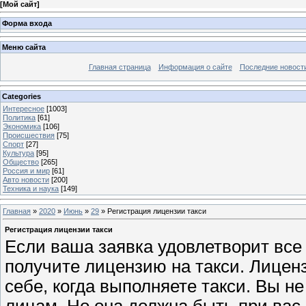
[
Мой сайт
]
Форма входа
Меню сайта
Главная страница
Информация о сайте
Последние новост
Categories
Интересное
[1003]
Политика
[61]
Экономика
[106]
Происшествия
[75]
Спорт
[27]
Культура
[95]
Общество
[265]
Россия и мир
[61]
Авто новости
[200]
Техника и наука
[149]
Главная
»
2020
»
Июнь
»
29
» Регистрация лицензии такси
Регистрация лицензии такси
Если ваша заявка удовлетворит все 
получите лицензию на такси. Лицен
себе, когда выполняете такси. Вы 