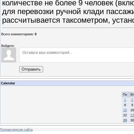
количестве не более 9 человек (вкл
для перевозки ручной клади пассаж
рассчитывается таксометром, устан
Всего комментариев
:
0
Войдите:
Отправить
Calendar
Пн
Вт
1
2
8
9
15
16
22
23
29
30
Полная версия сайта