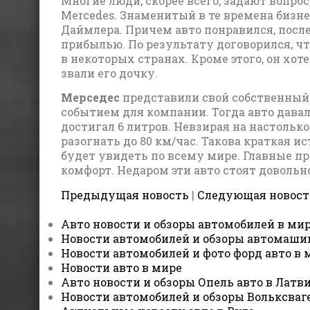
Многие люди, скорее всего, задают вопрос
Mercedes. Знаменитый в те времена биз
Даймлера. Причем авто понравился, после 
прибылью. По результату договорился, ч
в некоторых странах. Кроме этого, он хот
звали его дочку.
Мерседес
представили свой собственный п
событием для компании. Тогда авто давал
достигал 6 литров. Невзирая на настольк
разогнать до 80 км/час. Такова краткая и
будет увидеть по всему мире. Главные п
комфорт. Недаром эти авто стоят довольн
Предыдущая новость
|
Следующая новост
Авто новости и обзоры автомобилей в ми
Новости автомобилей и обзоры автомашин
Новости автомобилей и фото форд авто в 
Новости авто в мире
Авто новости и обзоры Опель авто в Латв
Новости автомобилей и обзоры Вольксваг