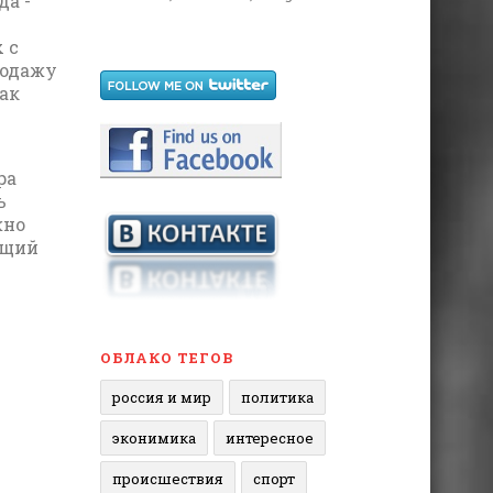
да -
 с
родажу
так
ра
ь
жно
ющий
ОБЛАКО ТЕГОВ
россия и мир
политика
эконимика
интересное
происшествия
спорт