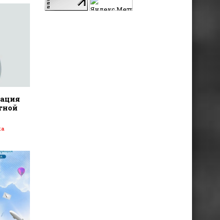
дация
тной
ка