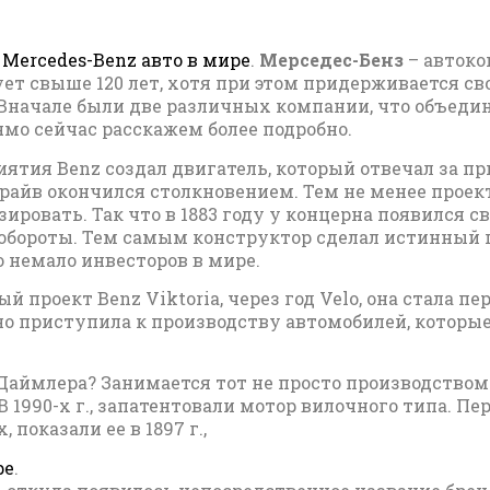
 Mercedes-Benz авто в мире
.
Мерседес-Бенз
– автоко
т свыше 120 лет, хотя при этом придерживается св
. Вначале были две различных компании, что объеди
мо сейчас расскажем более подробно.
иятия Benz создал двигатель, который отвечал за п
драйв окончился столкновением. Тем не менее проек
ировать. Так что в 1883 году у концерна появился с
 обороты. Тем самым конструктор сделал истинный
о немало инвесторов в мире.
й проект Benz Viktoria, через год Velo, она стала пе
о приступила к производству автомобилей, которы
Даймлера? Занимается тот не просто производством 
 1990-х г., запатентовали мотор вилочного типа. П
показали ее в 1897 г.,
ре
.