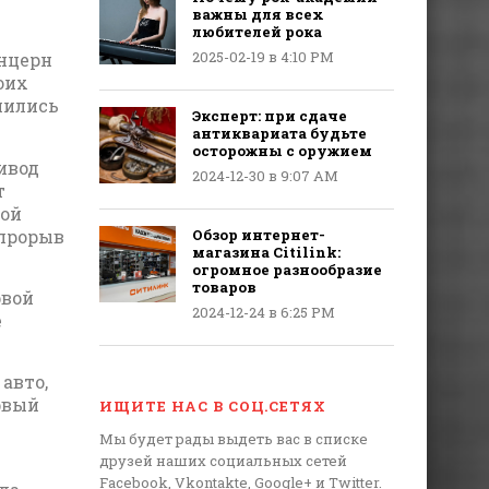
важны для всех
любителей рока
2025-02-19 в 4:10 PM
нцерн
оих
нились
Эксперт: при сдаче
антиквариата будьте
осторожны с оружием
ривод
2024-12-30 в 9:07 AM
т
вой
 прорыв
Обзор интернет-
магазина Citilink:
огромное разнообразие
товаров
рвой
2024-12-24 в 6:25 PM
е
авто,
ервый
ИЩИТЕ НАС В СОЦ.СЕТЯХ
Мы будет рады выдеть вас в списке
друзей наших социальных сетей
Facebook, Vkontakte, Google+ и Twitter.