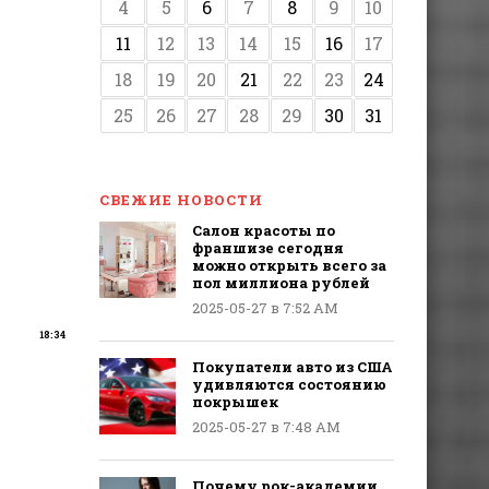
4
5
6
7
8
9
10
11
12
13
14
15
16
17
18
19
20
21
22
23
24
25
26
27
28
29
30
31
СВЕЖИЕ НОВОСТИ
Салон красоты по
франшизе сегодня
можно открыть всего за
пол миллиона рублей
2025-05-27 в 7:52 AM
18:34
Покупатели авто из США
удивляются состоянию
покрышек
2025-05-27 в 7:48 AM
Почему рок-академии