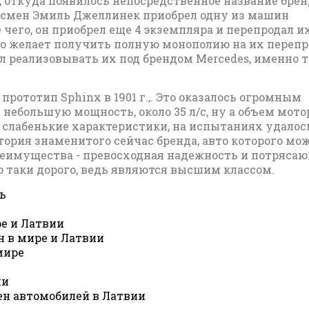
, откуда появилось непосредственное название брен
несмен Эмиль Джеллинек приобрел одну из машин
чего, он приобрел еще 4 экземпляра и перепродал их
то желает получить полную монополию на их переп
ел реализовывать их под брендом Mercedes, именно 
рототип Sphinx в 1901 г.,. Это оказалось огромным
 небольшую мощность, около 35 л/с, ну а объем мото
о слабенькие характеристики, на испытаниях удалос
стория знаменитого сейчас бренда, авто которого мо
реимущества - превосходная надежность и потряса
о таки дорого, ведь являются высшим классом.
ь
ре и Латвии
 в мире и Латвии
мире
ии
ен автомобилей в Латвии