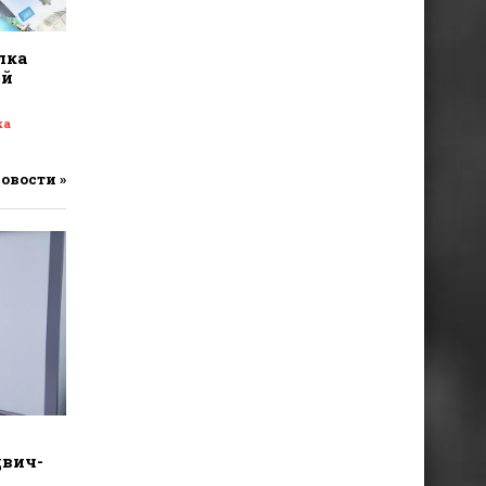
лка
ой
ка
новости »
двич-