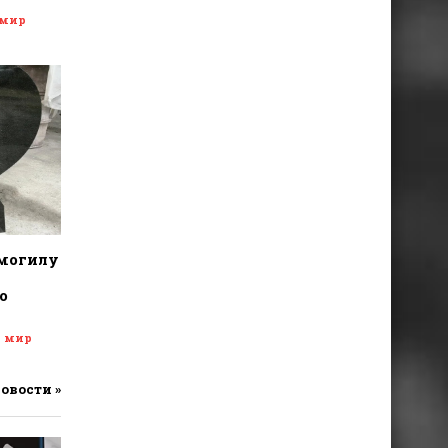
 мир
 могилу
о
и мир
новости »