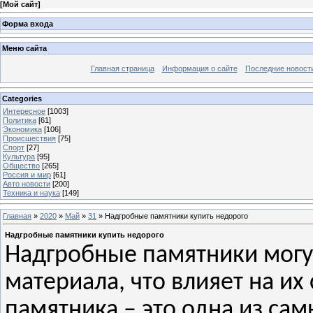
[
Мой сайт
]
Форма входа
Меню сайта
Главная страница
Информация о сайте
Последние новост
Categories
Интересное
[1003]
Политика
[61]
Экономика
[106]
Происшествия
[75]
Спорт
[27]
Культура
[95]
Общество
[265]
Россия и мир
[61]
Авто новости
[200]
Техника и наука
[149]
Главная
»
2020
»
Май
»
31
» Надгробные памятники купить недорого
Надгробные памятники купить недорого
Надгробные памятники могут
материала, что влияет на их
памятника – это одна из сам