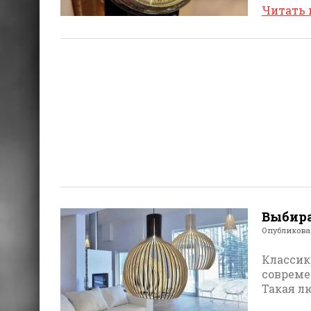
Читать
Выбира
Опубликов
Классик
совреме
Такая л