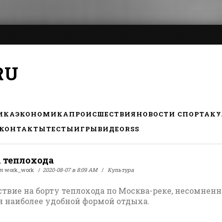
RU
ИКА
ЭКОНОМИКА
ПРОИСШЕСТВИЯ
НОВОСТИ СПОРТА
КУ
КОНТАКТЫ
ТЕСТЫ
ИГРЫ
ВИДЕО
RSS
 теплохода
ал
work_work
2020-08-07 в 8:09 AM
Культура
твие на борту теплохода по Москва-реке, несомненн
я наиболее удобной формой отдыха.