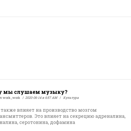
у мы слушаем музыку?
ал
work_work
2020-06-14 в 6:57 AM
Культура
также влияет на производство мозгом
ансмиттеров. Это влияет на секрецию адреналина,
налина, серотонина, дофамина