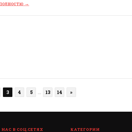
 полностю
→
3
4
5
...
13
14
»
НАС В СОЦ.СЕТЯХ
КАТЕГОРИИ