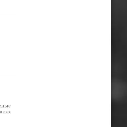
асные
также