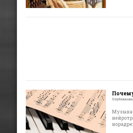
Почем
Опубликов
Музыка 
нейротр
норадре