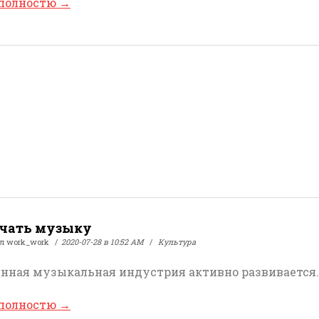
 полностю
→
ачать музыку
ал
work_work
2020-07-28 в 10:52 AM
Культура
нная музыкальная индустрия активно развивается.
 полностю
→