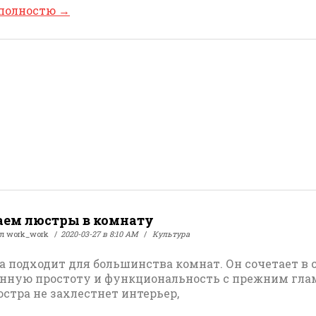
 полностю
→
ем люстры в комнату
ал
work_work
2020-03-27 в 8:10 AM
Культура
а подходит для большинства комнат. Он сочетает в 
нную простоту и функциональность с прежним гла
юстра не захлестнет интерьер,