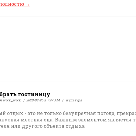
 полностю
→
брать гостиницу
ал
work_work
2020-03-26 в 7:47 AM
Культура
й отдых - это не только безупречная погода, прекр
вкусная местная еда. Важным элементом является 
теля или другого объекта отдыха