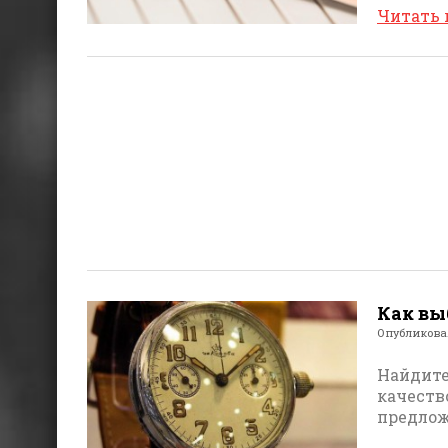
Читать
Как вы
Опубликов
Найдите
качеств
предлож