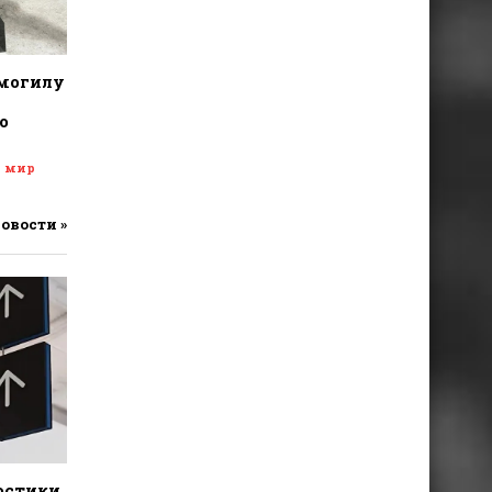
 могилу
о
и мир
новости »
остики