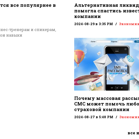
тся все популярнее в
Альтернативная ликви
помогла спастись извес
компании
2024-08-29 в 3:35 PM
Экономи
знес-тренерам и спикерам,
вои навыки
Почему массовая рассы
СМС может помочь люб
страховой компании
2024-08-27 в 5:48 PM
Экономи
все 