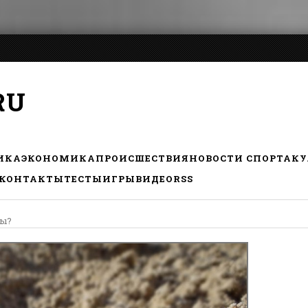
RU
ИКА
ЭКОНОМИКА
ПРОИСШЕСТВИЯ
НОВОСТИ СПОРТА
КУ
КОНТАКТЫ
ТЕСТЫ
ИГРЫ
ВИДЕО
RSS
лы?