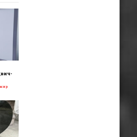
двич-
 мир