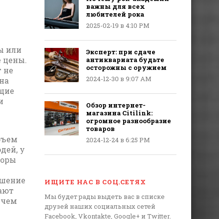
важны для всех
любителей рока
2025-02-19 в 4:10 PM
ы или
Эксперт: при сдаче
 цены.
антиквариата будьте
осторожны с оружием
 не
2024-12-30 в 9:07 AM
 на
ющие
и
Обзор интернет-
магазина Citilink:
огромное разнообразие
товаров
бъем
2024-12-24 в 6:25 PM
дей, у
торы
ешение
ИЩИТЕ НАС В СОЦ.СЕТЯХ
ают
Мы будет рады выдеть вас в списке
 чем
друзей наших социальных сетей
Facebook, Vkontakte, Google+ и Twitter.