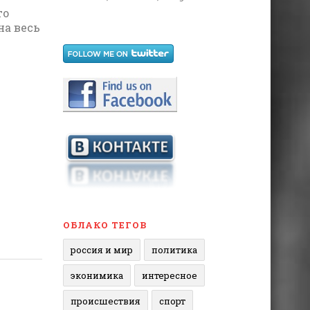
то
на весь
ОБЛАКО ТЕГОВ
россия и мир
политика
эконимика
интересное
происшествия
спорт