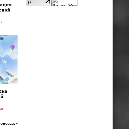
дация
тной
ка
лка
ой
ка
новости »