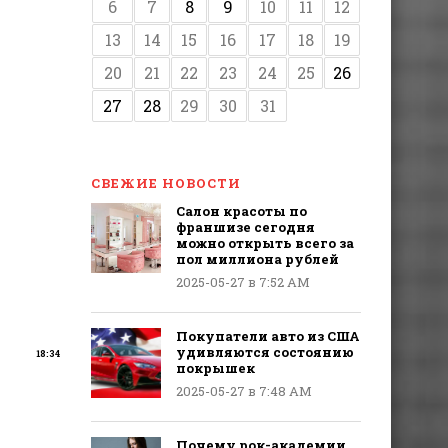
6
7
8
9
10
11
12
13
14
15
16
17
18
19
20
21
22
23
24
25
26
27
28
29
30
31
СВЕЖИЕ НОВОСТИ
Салон красоты по
франшизе сегодня
можно открыть всего за
пол миллиона рублей
2025-05-27 в 7:52 AM
Покупатели авто из США
удивляются состоянию
18:34
покрышек
2025-05-27 в 7:48 AM
Почему рок-академии