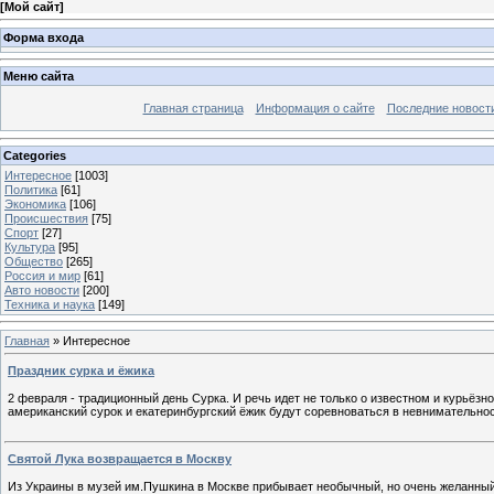
[
Мой сайт
]
Форма входа
Меню сайта
Главная страница
Информация о сайте
Последние новост
Categories
Интересное
[1003]
Политика
[61]
Экономика
[106]
Происшествия
[75]
Спорт
[27]
Культура
[95]
Общество
[265]
Россия и мир
[61]
Авто новости
[200]
Техника и наука
[149]
Главная
»
Интересное
Праздник сурка и ёжика
2 февраля - традиционный день Сурка. И речь идет не только о известном и курьёзно
американский сурок и екатеринбургский ёжик будут соревноваться в невнимательност
Святой Лука возвращается в Москву
Из Украины в музей им.Пушкина в Москве прибывает необычный, но очень желанный г