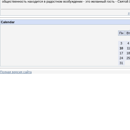
общественность находится в радостном возбуждении - это желанный гость - Святой 
«
Calendar
Пн
Вт
3
4
10
11
17
18
24
25
31
Полная версия сайта