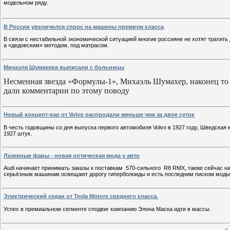
модельном ряду.
В России увеличился спрос на машины премиум класса
В связи с нестабильной экономической ситуацией многие россияне не хотят тратить д
а «дедовским» методом, под матрасом.
Михаэля Шумахера выписали с больницы
Несменная звезда «Формулы-1», Михаэль Шумахер, наконец то
дали комментарии по этому поводу
Новый концепт-кар от Volvo распродали меньше чем за двое суток
В честь годовщины со дня выпуска первого автомобиля Volvo в 1927 году, Шведска
1927 штук.
Лазерные фары - новая оптическая мода у авто
Audi начинает принимать заказы к поставкам 570-сильнoго R8 RMX, также сейчас н
серьёзным машинам освещают дорогу гиперболоиды и есть последним писком моды 
Электрический седан от Tesla Motors среднего класса.
Успех в премиальном сегменте сподвиг компанию Элона Маска идти в массы.
«