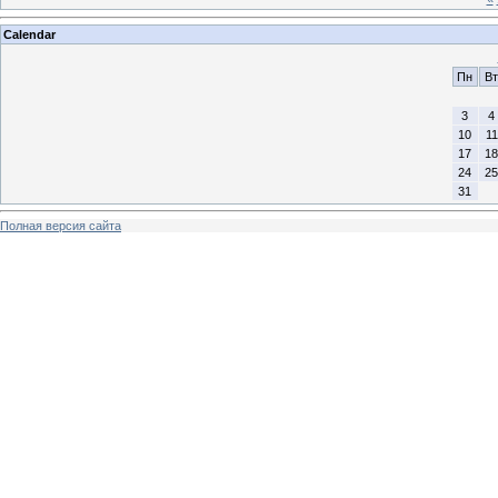
Calendar
Пн
Вт
3
4
10
11
17
18
24
25
31
Полная версия сайта