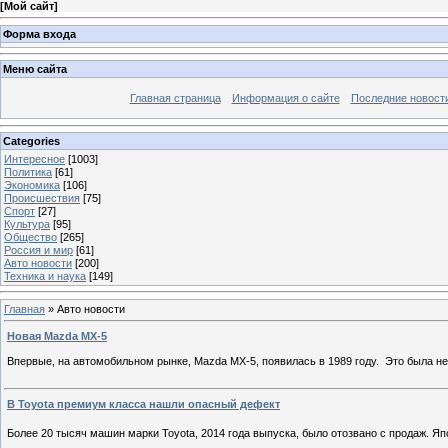
[
Мой сайт
]
Форма входа
Меню сайта
Главная страница
Информация о сайте
Последние новост
Categories
Интересное
[1003]
Политика
[61]
Экономика
[106]
Происшествия
[75]
Спорт
[27]
Культура
[95]
Общество
[265]
Россия и мир
[61]
Авто новости
[200]
Техника и наука
[149]
Главная
»
Авто новости
Новая Mazda MX-5
Впервые, на автомобильном рынке, Mazda MX-5, появилась в 1989 году. Это была н
В Toyota премиум класса нашли опасный дефект
Более 20 тысяч машин марки Toyota, 2014 года выпуска, было отозвано с продаж. 